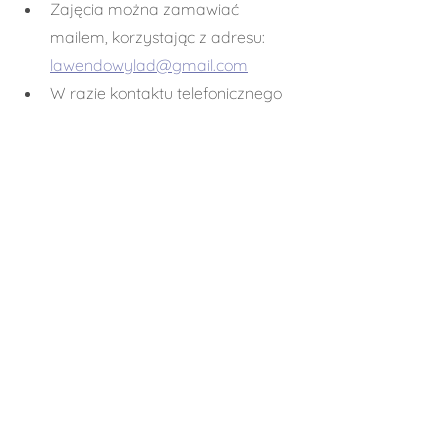
Zajęcia można zamawiać 
mailem, korzystając z adresu: 
lawendowylad@gmail.com
W razie kontaktu telefonicznego 
wszystkie ustalenia potwierdzane 
są potem pisemnie w wiadomości 
mailowej.
Uczestnicy proszeni są o 
posiadanie własnego fartuszka 
lub innego stroju ochronnego do 
pracy, gdyż ze względu na chęć 
ograniczenia używania tworzyw 
sztucznych rezygnujemy z 
udostępniania jednorazowych 
fartuszków foliowych.
Podczas panowania bardzo 