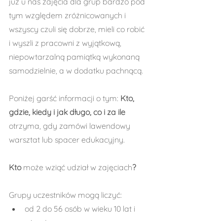
już u nas zajęcia dla grup bardzo pod 
tym względem zróżnicowanych i 
wszyscy czuli się dobrze, mieli co robić 
i wyszli z pracowni z wyjątkową, 
niepowtarzalną pamiątką wykonaną 
samodzielnie, a w dodatku pachnącą.
Poniżej garść informacji o tym: 
Kto, 
gdzie, kiedy i jak długo, co i za ile 
otrzyma, gdy zamówi lawendowy 
warsztat lub spacer edukacyjny.
Kto 
może wziąć udział w zajęciach
?
Grupy uczestników mogą liczyć:
od 2 do 56 osób w wieku 10 lat i 