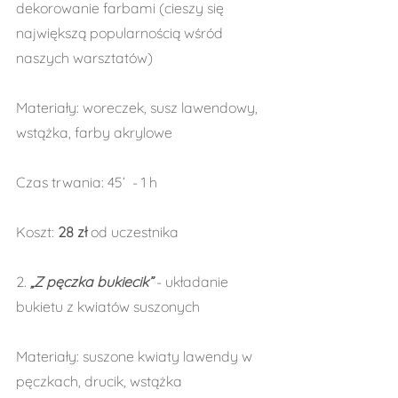
dekorowanie farbami (cieszy się 
największą popularnością wśród 
naszych warsztatów)
Materiały: woreczek, susz lawendowy, 
wstążka, farby akrylowe
Czas trwania: 45’  - 1 h
Koszt: 
28 zł 
od uczestnika
2. 
„Z pęczka bukiecik”
 - układanie 
bukietu z kwiatów suszonych
Materiały: suszone kwiaty lawendy w 
pęczkach, drucik, wstążka