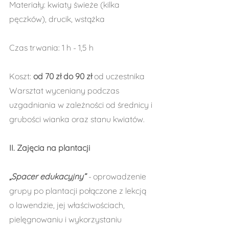
Materiały: kwiaty świeże (kilka 
pęczków), drucik, wstążka
Czas trwania: 1 h - 1,5 h
Koszt: 
od 70 zł do 90 zł 
od uczestnika
Warsztat wyceniany podczas 
uzgadniania w zależności od średnicy i 
grubości wianka oraz stanu kwiatów.
II. Zajęcia na plantacji
„Spacer edukacyjny” 
-
oprowadzenie 
grupy po plantacji połączone z lekcją 
o lawendzie, jej właściwościach, 
pielęgnowaniu i wykorzystaniu