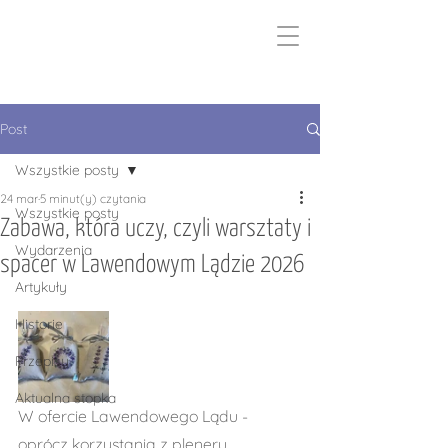
Post
Wszystkie posty
24 mar
5 minut(y) czytania
Wszystkie posty
Zabawa, która uczy, czyli warsztaty i
Wydarzenia
spacer w Lawendowym Lądzie 2026
Artykuły
Historie
Przepisy
Aktualna stopka
W ofercie Lawendowego Lądu - 
oprócz korzystania z pleneru 