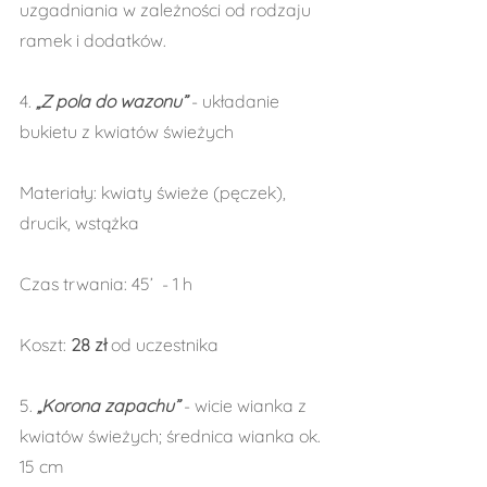
uzgadniania w zależności od rodzaju 
ramek i dodatków.
4. 
„Z pola do wazonu”
 - układanie 
bukietu z kwiatów świeżych
Materiały: kwiaty świeże (pęczek), 
drucik, wstążka
Czas trwania: 45’  - 1 h
Koszt: 
28 zł 
od uczestnika
5. 
„Korona zapachu”
 - wicie wianka z 
kwiatów świeżych; średnica wianka ok. 
15 cm