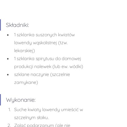
Składniki:
1 szklanka suszonych kwiatów 
lawendy wąskolistnej (tzw. 
lekarskiej)
1 szklanka spirytusu do domowej 
produkcji nalewek (lub ew. wódki)
szklane naczynie (szczelnie 
zamykane) 
Wykonanie:
Suche kwiaty lawendy umieścić w 
szczelnym słoiku.
Zalać podgrzanym (ale nie 